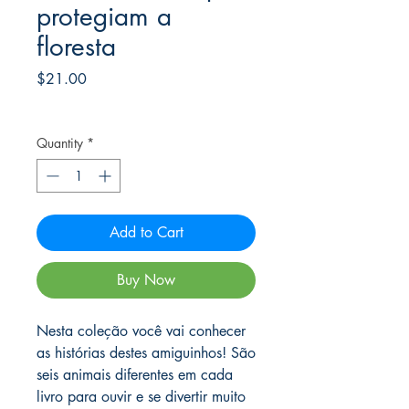
protegiam a
floresta
Price
$21.00
Frete Free acima de $39
Quantity
*
Add to Cart
Buy Now
Nesta coleção você vai conhecer
as histórias destes amiguinhos! São
seis animais diferentes em cada
livro para ouvir e se divertir muito