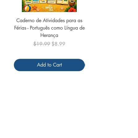
Caderno de Atividades para as
Caderno de Atividades 
Férias - Português como Língua de
do Mundo - 2026 (
Herança
Regular Price
Sale Price
$19.99
$8.99
Add to Cart
Follow us