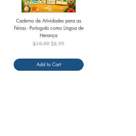
Caderno de Atividades para as
Caderno de Atividades 
Férias - Português como Língua de
do Mundo - 2026 (
Herança
Regular Price
Sale Price
$19.99
$8.99
Add to Cart
Follow us