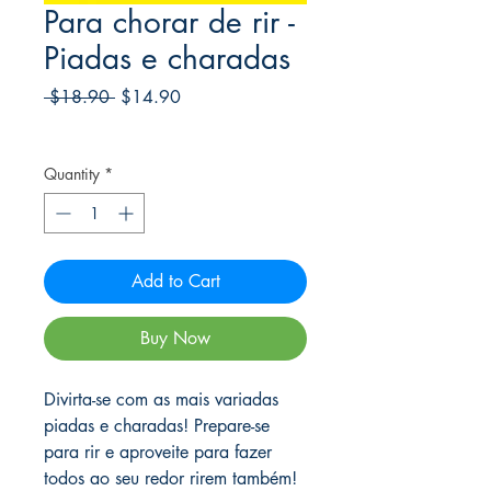
Para chorar de rir -
Piadas e charadas
Regular
Sale
 $18.90 
$14.90
Price
Price
Frete Free acima de $39
Quantity
*
Add to Cart
Buy Now
Divirta-se com as mais variadas
piadas e charadas! Prepare-se
para rir e aproveite para fazer
todos ao seu redor rirem também!