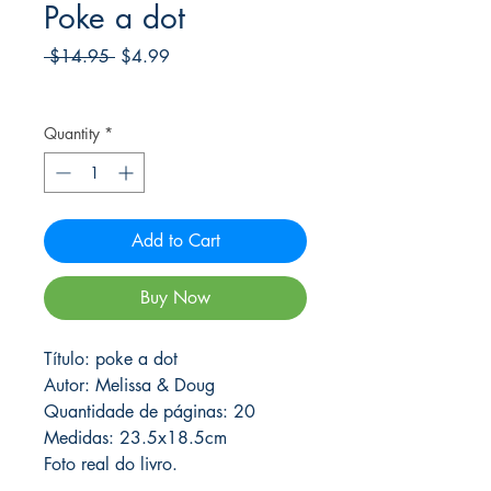
Poke a dot
Regular
Sale
 $14.95 
$4.99
Price
Price
Frete Free acima de $39
Quantity
*
Add to Cart
Buy Now
Título: poke a dot
Autor: Melissa & Doug
Quantidade de páginas: 20
Medidas: 23.5x18.5cm
Foto real do livro.