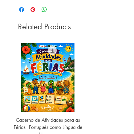
Related Products
Caderno de Atividades para as
Caderno de Atividades 
Férias - Português como Língua de
do Mundo - 2026 (