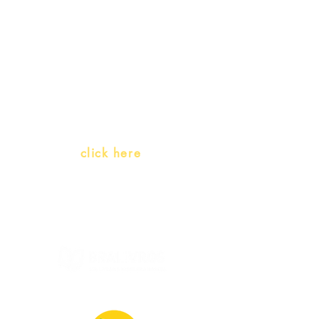
Teachers and PLH Initiatives
(Portuguese as a heritage
language)
Whatsapp:
click here
(Monday to Friday, 9:00 -17:30)