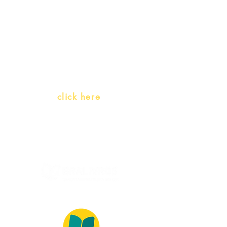
Teachers and PLH Initiatives
(Portuguese as a heritage
language)
Whatsapp:
click here
(Monday to Friday, 9:00 -17:30)