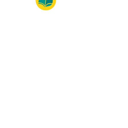
© 2022 – Bralivros – com sede no Texas,
Estados Unidos. Todos os direitos reservados.
100% Safe Environment
Payment Method
© 2021 by Bralivros - Based in
Texas, United States.