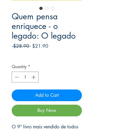
Quem pensa
enriquece - o
legado: O legado
Regular
Sale
 $28.90 
$21.90
Price
Price
Frete Free acima de $39
Quantity
*
Add to Cart
Buy Now
O 9º livro mais vendido de todos