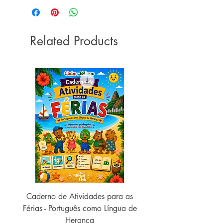
Related Products
Caderno de Atividades para as
Caderno de Atividades 
Férias - Português como Língua de
do Mundo - 2026 (
Herança