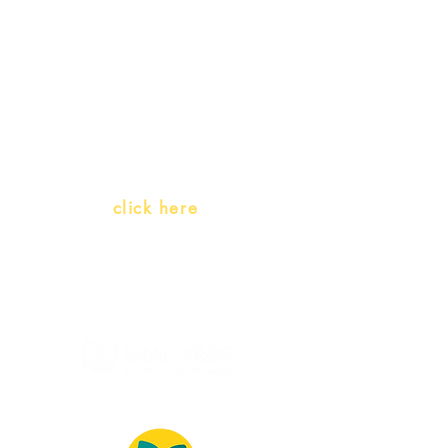
Teachers and PLH Initiatives
(Portuguese as a heritage
language)
Whatsapp:
click here
(Monday to Friday, 9:00 -17:30)