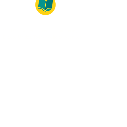
© 2022 – Bralivros – com sede no Texas,
Estados Unidos. Todos os direitos reservados.
100% Safe Environment
Payment Method
© 2021 by Bralivros - Based in
Texas, United States.