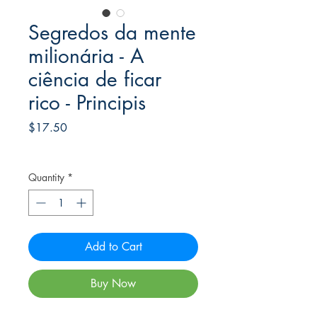
Segredos da mente
milionária - A
ciência de ficar
rico - Principis
Price
$17.50
Frete Free acima de $39
Quantity
*
Add to Cart
Buy Now