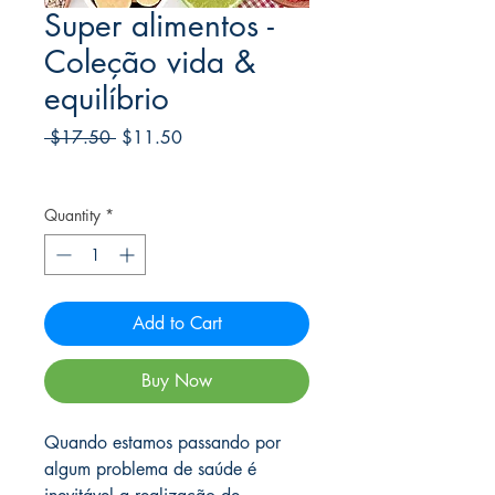
Super alimentos -
Coleção vida &
equilíbrio
Regular
Sale
 $17.50 
$11.50
Price
Price
Frete Free acima de $39
Quantity
*
Add to Cart
Buy Now
Quando estamos passando por
algum problema de saúde é