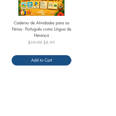
Caderno de Atividades para as
Caderno de Atividades 
Férias - Português como Língua de
do Mundo - 2026 (
Herança
Regular Price
Sale Price
$19.99
$8.99
Add to Cart
Follow us