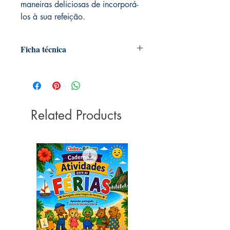
maneiras deliciosas de incorporá-
los à sua refeição.
Ficha técnica
Editora ‏ : ‎ Astral Cultural; 1ª edição (1
janeiro 2019)
Idioma ‏ : ‎ Português
Páginas ‏ : ‎ 68
Related Products
ISBN ‏ : ‎ 978-8582468470
Dimensões ‏ : ‎ 13.5 x 0.5 x 20.5 cm