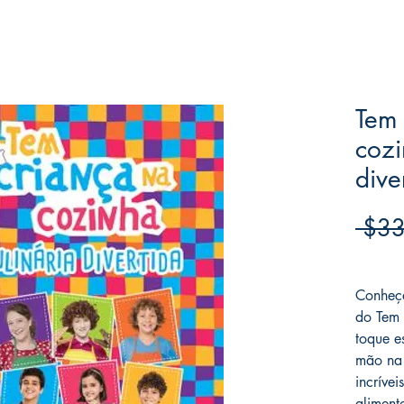
Tem 
cozi
dive
 $33
Frete F
Conheça
do Tem 
toque e
mão na 
incríve
aliment