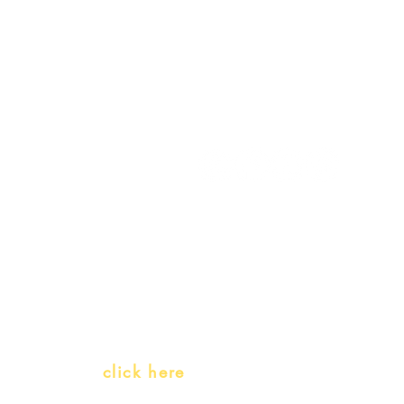
My Account
Follow us
My Orders
Gift Card
Receive our promotions
Teachers and PLH Initiatives
(Portuguese as a heritage language)
Whatsapp:
click here