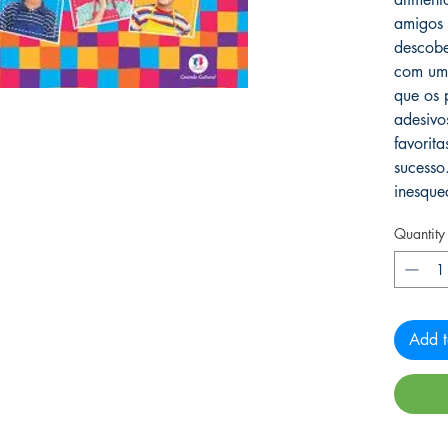
amigos 
descobe
com um 
que os 
adesivo
favorit
sucesso
inesquec
Quantity
Add t