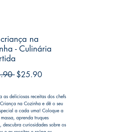
criança na
nha - Culinária
rtida
Regular
Sale
.90 
$25.90
Price
Price
ree acima de $39
 as deliciosas receitas dos chefs
Criança na Cozinha e dê o seu
special a cada uma! Coloque a
massa, aprenda truques
is, descubra curiosidades sobre os
os e as receitas e reúna os