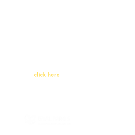
promotions
Teachers and PLH Initiatives
(Portuguese as a heritage
language)
Whatsapp:
click here
(Monday to Friday, 9:00 -17:30)