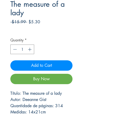
The measure of a
lady
Regular
Sale
 $15.99 
$5.30
Price
Price
Frete Free acima de $39
Quantity
*
Add to Cart
Buy Now
Título: The measure of a lady
Autor: Deeanne Gist
Quantidade de páginas: 314
Medidas: 14x21cm