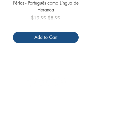
Férias - Português como Língua de
do Mundo - 2026 (
Herança
Regular Price
Sale Price
$19.99
$8.99
Add to Cart
Follow us
Receive our