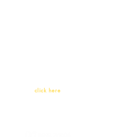
Receive our
promotions
Teachers and PLH Initiatives
(Portuguese as a heritage
language)
Whatsapp:
click here
(Monday to Friday, 9:00 -17:30)