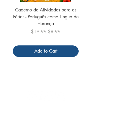
Caderno de Atividades para as
Caderno de Atividades 
Férias - Português como Língua de
do Mundo - 2026 (
Herança
Regular Price
Sale Price
$19.99
$8.99
Add to Cart
Follow us