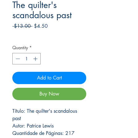
The quilter's
scandalous past
Regular
Sale
 $13.00 
$4.50
Price
Price
Frete Free acima de $39
Quantity
*
Add to Cart
Buy Now
Título: The quilter's scandalous
past
Autor: Patrice Lewis
Quantidade de Páginas: 217