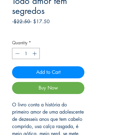
Todo amor tem
segredos
Regular
Sale
 $22.50 
$17.50
Price
Price
Frete Free acima de $39
Quantity
*
Add to Cart
Buy Now
O livro conta a história do
primeiro amor de uma adolescente
de dezesseis anos que tem cabelo
comprido, usa calça rasgada, é
meio gótica, meio nerd, se mete