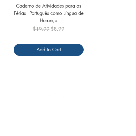
Caderno de Atividades para as
Caderno de Atividades 
Férias - Português como Língua de
do Mundo - 2026 (
Herança
Regular Price
Sale Price
$19.99
$8.99
Add to Cart
Follow us