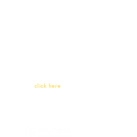
Receive our
promotions
Teachers and PLH Initiatives
(Portuguese as a heritage
language)
Whatsapp:
click here
(Monday to Friday, 9:00 -17:30)