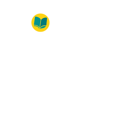
© 2022 – Bralivros – com sede no Texas,
Estados Unidos. Todos os direitos reservados.
100% Safe Environment
Payment Method
© 2021 by Bralivros - Based in
Texas, United States.