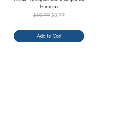
Herança
Regular Price
Sale Price
$19.99
$8.99
Add to Cart
Follow us
Receive our