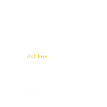
promotions
Teachers and PLH Initiatives
(Portuguese as a heritage
language)
Whatsapp:
click here
(Monday to Friday, 9:00 -17:30)