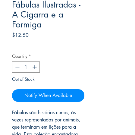
Fábulas Ilustradas -
A Cigarra e a
Formiga
Price
$12.50
Frete Free acima de $39
Quantity
*
Out of Stock
Notify When Available
Fábulas são histórias curtas, às
vezes representadas por animais,
que terminam em lições para a
vida. Esta coleção encantadora