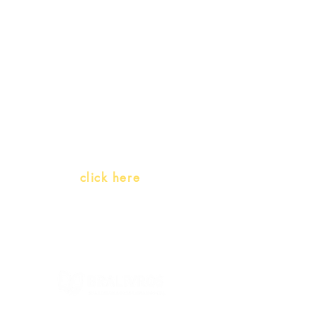
promotions
Teachers and PLH Initiatives
(Portuguese as a heritage
language)
Whatsapp:
click here
(Monday to Friday, 9:00 -17:30)