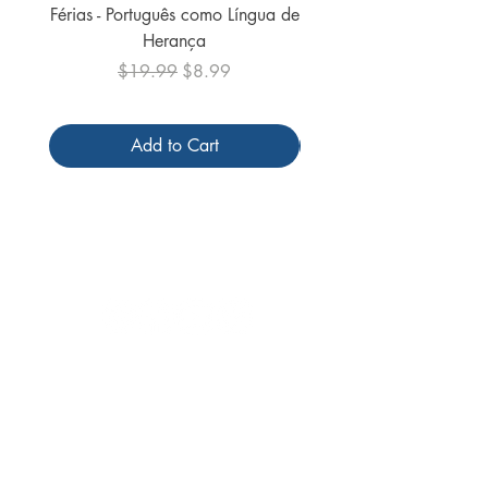
Férias - Português como Língua de
do Mundo - 2026 (
Herança
Regular Price
Sale Price
$19.99
$8.99
Add to Cart
Follow us
Receive our