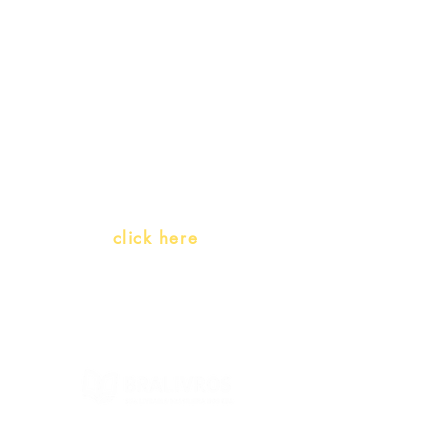
promotions
Teachers and PLH Initiatives
(Portuguese as a heritage
language)
Whatsapp:
click here
(Monday to Friday, 9:00 -17:30)