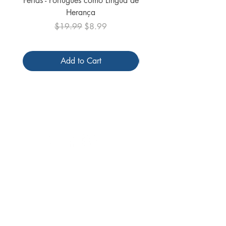
Férias - Português como Língua de
do Mundo - 2026 (
Herança
Regular Price
Sale Price
$19.99
$8.99
Add to Cart
Follow us
Receive our