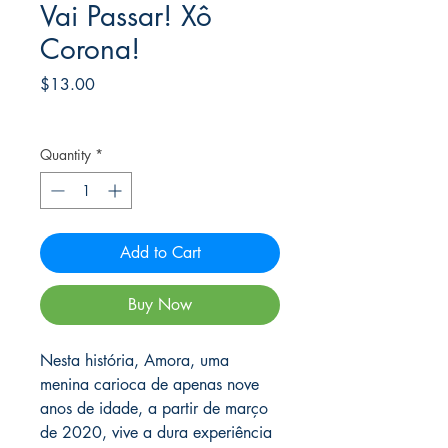
Vai Passar! Xô
Corona!
Price
$13.00
Frete Free acima de $39
Quantity
*
Add to Cart
Buy Now
Nesta história, Amora, uma
menina carioca de apenas nove
anos de idade, a partir de março
de 2020, vive a dura experiência