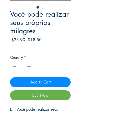
Você pode realizar
seus próprios
milagres
Regular
Sale
 $23.90 
$18.50
Price
Price
Frete Free acima de $39
Quantity
*
Add to Cart
Buy Now
Em Você pode realizar seus