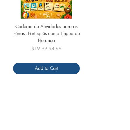
Caderno de Atividades para as
Caderno de Atividades 
Férias - Português como Língua de
do Mundo - 2026 (
Herança
Regular Price
Sale Price
$19.99
$8.99
Add to Cart
Follow us