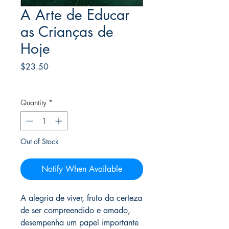
A Arte de Educar
as Crianças de
Hoje
Price
$23.50
Frete Free acima de $39
Quantity
*
Out of Stock
Notify When Available
A alegria de viver, fruto da certeza
de ser compreendido e amado,
desempenha um papel importante