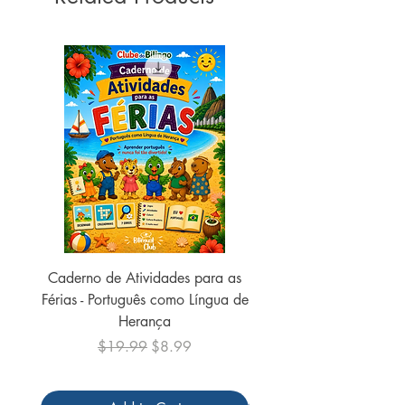
ISBN ‏ : ‎ 978-6590093936
Idade de leitura ‏ : ‎ Bebê e acima
Dimensões ‏ : ‎ 21 x 13.6 x 1.6 cm
Caderno de Atividades para as
Caderno de Atividades 
Férias - Português como Língua de
do Mundo - 2026 (
Herança
Regular Price
Sale Price
$19.99
$8.99