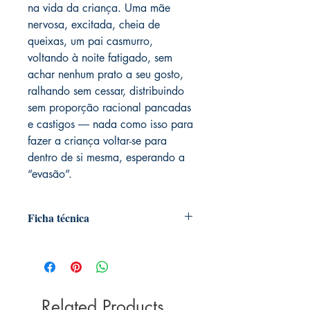
na vida da criança. Uma mãe
nervosa, excitada, cheia de
queixas, um pai casmurro,
voltando à noite fatigado, sem
achar nenhum prato a seu gosto,
ralhando sem cessar, distribuindo
sem proporção racional pancadas
e castigos ― nada como isso para
fazer a criança voltar-se para
dentro de si mesma, esperando a
“evasão”.
Ficha técnica
Autoria: P. Gaston Courtois
Editora ‏ : ‎ Calvariae Editorial; 1ª
edição (31 agosto 2019)
Idioma ‏ : ‎ Português
Related Products
Páginas ‏ : ‎ 231