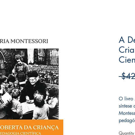
A D
Cri
Cien
 $42
Frete F
O livro
síntese
Montess
pedagó
Quantity