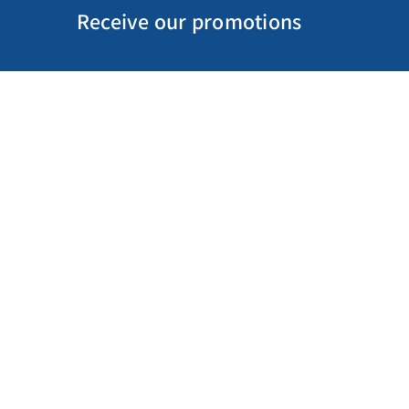
Receive our promotions
My Account
Follow us
My Orders
Gift Card
Receive our promotions