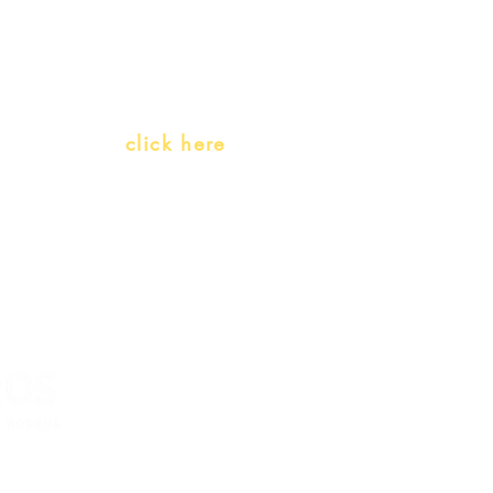
Teachers and PLH Initiatives
(Portuguese as a heritage language)
Whatsapp:
click here
(Monday to Friday, 9:00 -17:30)