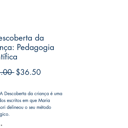
escoberta da
ança: Pedagogia
tífica
Regular
Sale
.00 
$36.50
Price
Price
ree acima de $39
 A Descoberta da criança é uma
 dos escritos em que Maria
ori delineou o seu método
gico.
*