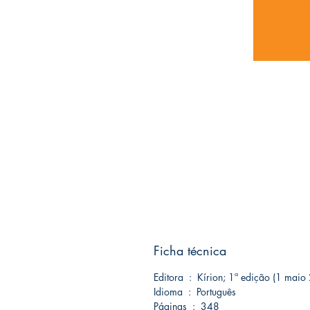
Ficha técnica
Editora ‏ : ‎ Kírion; 1ª edição (1 ma
Idioma ‏ : ‎ Português
Páginas ‏ : ‎ 348