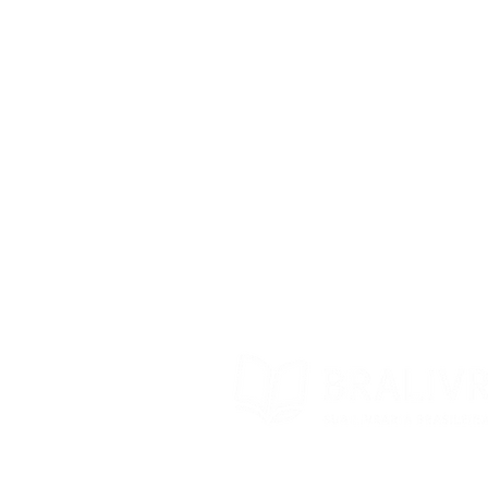
Questions
Shipping Deadline
Store Policy
Exchanges and returns
Contact