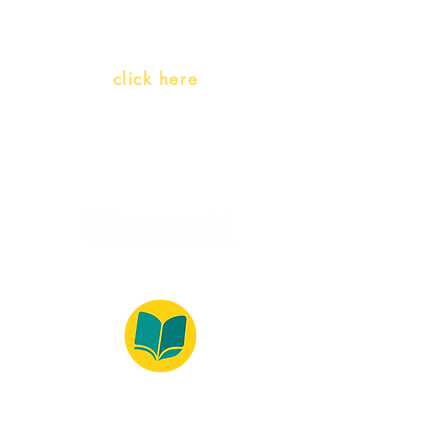
language)
Whatsapp:
click here
(Monday to Friday, 9:00 -17:30)
© 2022 – Bralivros – com sede no Texas,