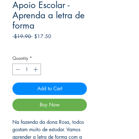
Apoio Escolar -
Aprenda a letra de
forma
Regular
Sale
 $19.90 
$17.50
Price
Price
Frete Free acima de $39
Quantity
*
Add to Cart
Buy Now
Na fazenda da dona Rosa, todos
gostam muito de estudar. Vamos
aprender a letra de forma com a