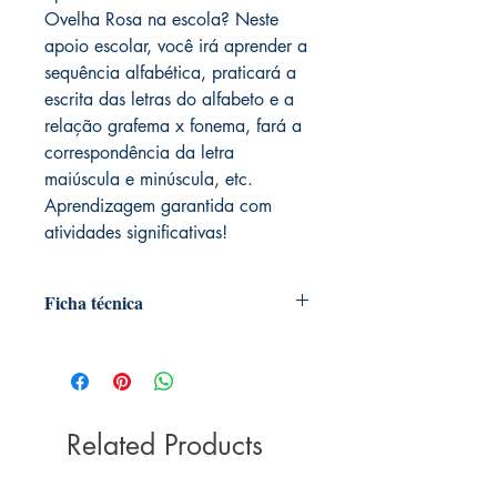
Ovelha Rosa na escola? Neste
apoio escolar, você irá aprender a
sequência alfabética, praticará a
escrita das letras do alfabeto e a
relação grafema x fonema, fará a
correspondência da letra
maiúscula e minúscula, etc.
Aprendizagem garantida com
atividades significativas!
Ficha técnica
Autor:
Kátia Pecand
Ilustrador:
Lie Nobusa
Dimensões:
27cm x 20cm
Coleção:
Ovelha rosa
Marca:
Related Products
Ciranda Cultural
Idioma:
Português
ISBN:
9786555007596