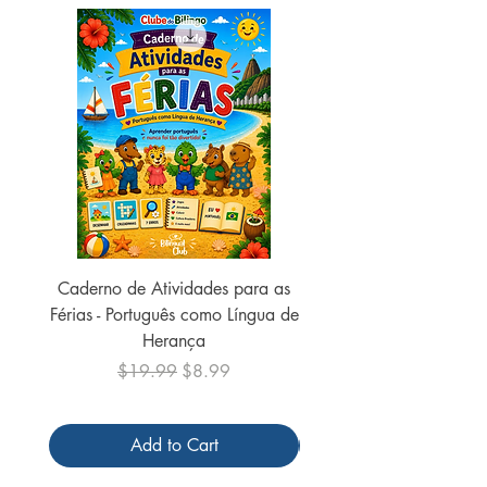
Número de páginas:
48
Peso:
130 gramas
Ano de publicação:
2021
Encadernação:
Brochura
Caderno de Atividades para as
Caderno de Atividades 
Férias - Português como Língua de
do Mundo - 2026 (
Herança
Regular Price
Sale Price
$19.99
$8.99
Add to Cart