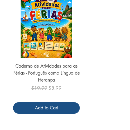
Ano de publicação:
2021
Encadernação:
Brochura
Caderno de Atividades para as
Caderno de Atividades 
Férias - Português como Língua de
do Mundo - 2026 (
Herança
Regular Price
Sale Price
$19.99
$8.99
Add to Cart