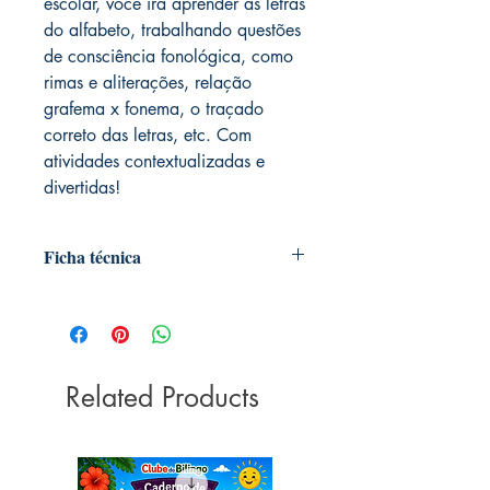
escolar, você irá aprender as letras
do alfabeto, trabalhando questões
de consciência fonológica, como
rimas e aliterações, relação
grafema x fonema, o traçado
correto das letras, etc. Com
atividades contextualizadas e
divertidas!
Ficha técnica
Autor:
Kátia Pecand
Ilustrador:
Lie Nobusa
Dimensões:
27cm x 20cm
Coleção:
Ovelha rosa
Editora:
Related Products
Ciranda Cultural
Idioma:
Português
ISBN:
9786555007558
Número de páginas:
96
Peso:
230 gramas