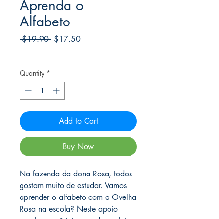
Aprenda o
Alfabeto
Regular
Sale
 $19.90 
$17.50
Price
Price
Frete Free acima de $39
Quantity
*
Add to Cart
Buy Now
Na fazenda da dona Rosa, todos
gostam muito de estudar. Vamos
aprender o alfabeto com a Ovelha
Rosa na escola? Neste apoio