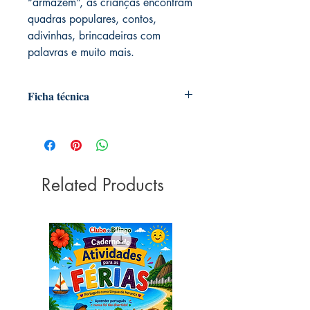
“armazém”, as crianças encontram
quadras populares, contos,
adivinhas, brincadeiras com
palavras e muito mais.
Ficha técnica
Autoria: Ricardo Azevedo
Editora ‏ : ‎ Ática; 1ª edição (3
dezembro 2019)
Idioma ‏ : ‎ Português
Related Products
Capa comum ‏ : ‎ 128 páginas
ISBN-13 ‏ : ‎ 978-8508074839
Idade de leitura ‏ : ‎ 9 - 12 anos
Dimensões ‏ : ‎ 23.8 x 19.6 x 1 cm