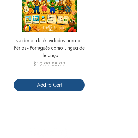
Caderno de Atividades para as
Caderno de Atividades 
Férias - Português como Língua de
do Mundo - 2026 (
Herança
Regular Price
Sale Price
$19.99
$8.99
Add to Cart
Follow us