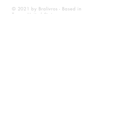
© 2021 by Bralivros - Based in
Texas, United States.
Bralivros
About Us
BraLivros Blog
Frequently Asked Questions
Shipping Deadline
Store Policy