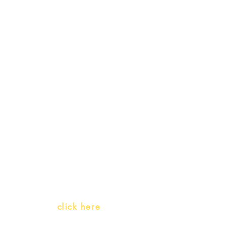
Receive our
promotions
Teachers and PLH Initiatives
(Portuguese as a heritage
language)
Whatsapp:
click here