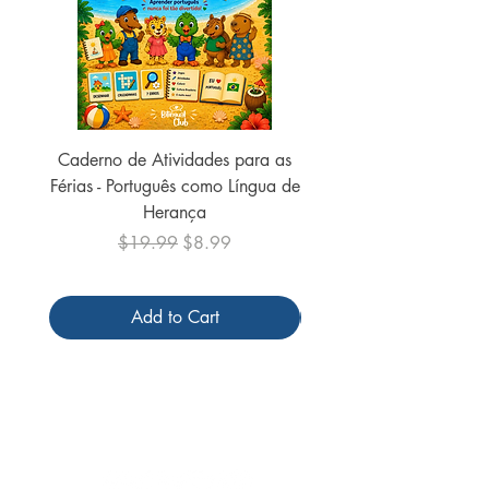
Caderno de Atividades para as
Caderno de Atividades 
Férias - Português como Língua de
do Mundo - 2026 (
Herança
Regular Price
Sale Price
$19.99
$8.99
Add to Cart
Follow us