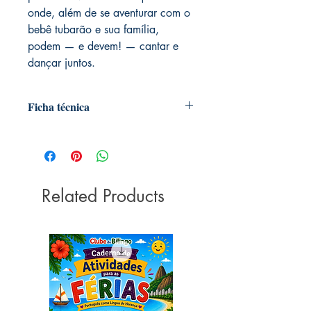
onde, além de se aventurar com o
bebê tubarão e sua família,
podem — e devem! — cantar e
dançar juntos.
Ficha técnica
Autoria: Lewis, Stevie
Editora ‏ : ‎ Intrínseca; 1ª edição (17
janeiro 2020)
Idioma ‏ : ‎ Português
Related Products
Capa dura ‏ : ‎ 32 páginas
ISBN ‏ : ‎ 978-8551005842
Dimensões ‏ : ‎ 21 x 21 x 0.7 cm