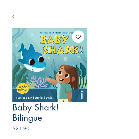
Baby Shark!
Bilingue
Price
$21.90
Frete Free acima de $39