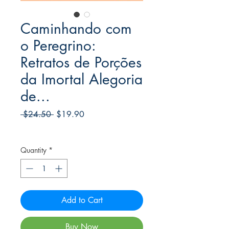
Caminhando com
o Peregrino:
Retratos de Porções
da Imortal Alegoria
de...
Regular
Sale
 $24.50 
$19.90
Price
Price
Frete Free acima de $39
Quantity
*
Add to Cart
Buy Now