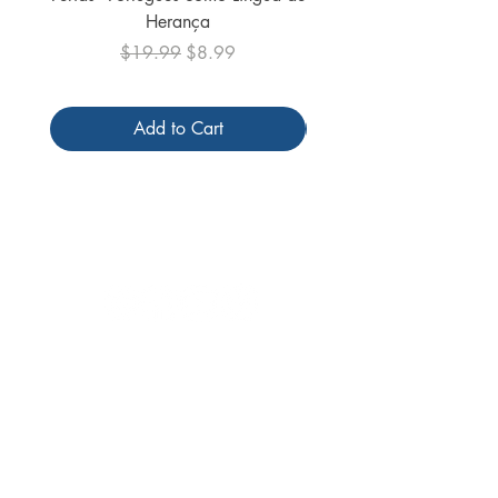
Herança
Regular Price
Sale Price
$19.99
$8.99
Add to Cart
Follow us
Receive our