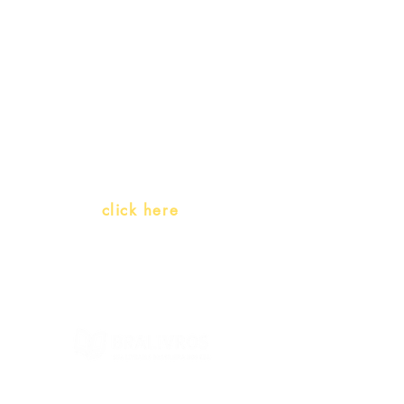
promotions
Teachers and PLH Initiatives
(Portuguese as a heritage
language)
Whatsapp:
click here
(Monday to Friday, 9:00 -17:30)