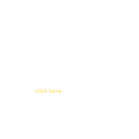
Receive our
promotions
Teachers and PLH Initiatives
(Portuguese as a heritage
language)
Whatsapp:
click here
(Monday to Friday, 9:00 -17:30)