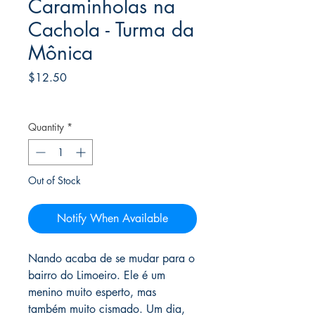
Caraminholas na
Cachola - Turma da
Mônica
Price
$12.50
Frete Free acima de $39
Quantity
*
Out of Stock
Notify When Available
Nando acaba de se mudar para o
bairro do Limoeiro. Ele é um
menino muito esperto, mas
também muito cismado. Um dia,