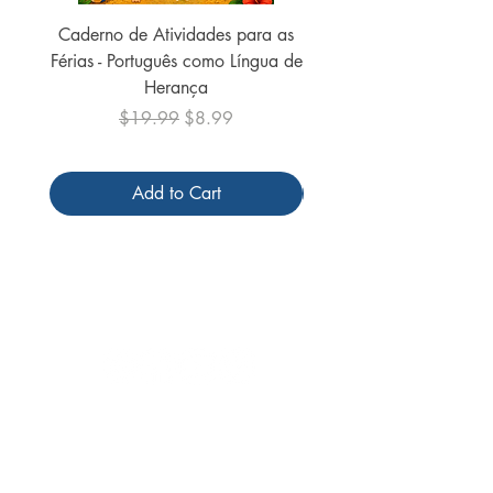
Caderno de Atividades para as
Caderno de Atividades 
Férias - Português como Língua de
do Mundo - 2026 (
Herança
Regular Price
Sale Price
$19.99
$8.99
Add to Cart
Follow us