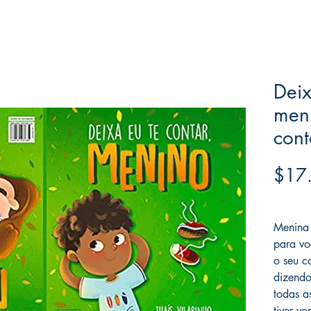
Deix
meni
cont
$17
Frete F
Menina e
para vo
o seu c
dizendo
todas a
tiver vo