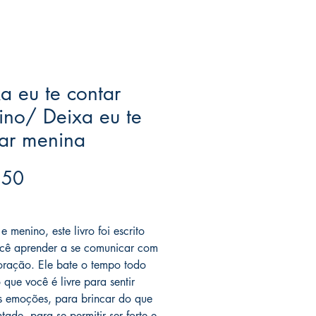
a eu te contar
no/ Deixa eu te
ar menina
Price
.50
ree acima de $39
 menino, este livro foi escrito
cê aprender a se comunicar com
oração. Ele bate o tempo todo
 que você é livre para sentir
s emoções, para brincar do que
ntade, para se permitir ser forte e