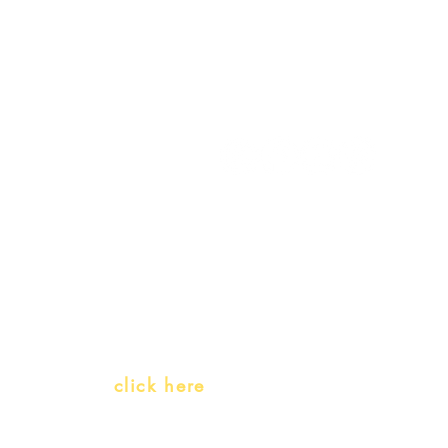
My Account
Follow us
My Orders
Gift Card
Receive our promotions
Teachers and PLH Initiatives
(Portuguese as a heritage language)
Whatsapp:
click here
(Monday to Friday, 9:00 -17:30)