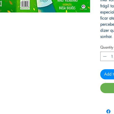
frágil t
especia
ficar a
percebe
dizer q
sonhar.
Quantity
Add t