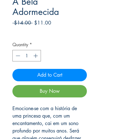
A Bela
Adormecida
Regular
Sale
 $14.00 
$11.00
Price
Price
Frete Free acima de $39
Quantity
*
Add to Cart
Buy Now
Emocione-se com a história de
uma princesa que, com um
encantamento, cai em um sono
profundo por muitos anos. Será
que alguém conseguirá desfazer