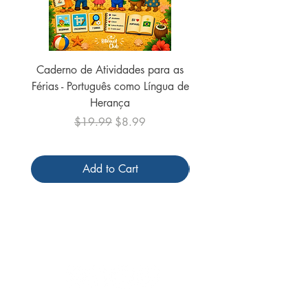
Caderno de Atividades para as
Caderno de Atividades 
Férias - Português como Língua de
do Mundo - 2026 (
Herança
Regular Price
Sale Price
$19.99
$8.99
Add to Cart
Follow us