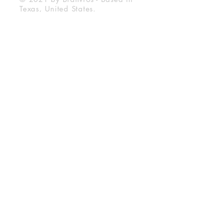
Texas, United States.
Bralivros
About Us
BraLivros Blog
Frequently Asked Questions
Shipping Deadline
Store Policy
Exchanges and returns