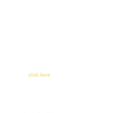
Receive our
promotions
Teachers and PLH Initiatives
(Portuguese as a heritage
language)
Whatsapp:
click here
(Monday to Friday, 9:00 -17:30)