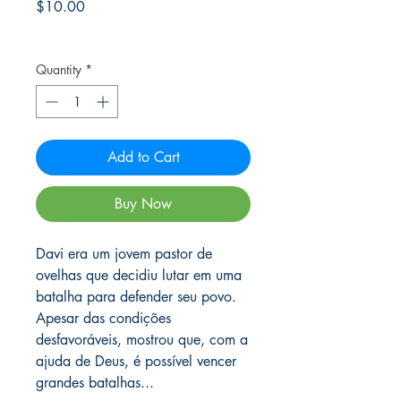
Price
$10.00
Frete Free acima de $39
Quantity
*
Add to Cart
Buy Now
Davi era um jovem pastor de
ovelhas que decidiu lutar em uma
batalha para defender seu povo.
Apesar das condições
desfavoráveis, mostrou que, com a
ajuda de Deus, é possível vencer
grandes batalhas...