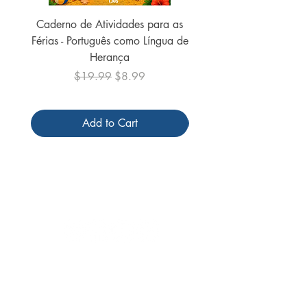
Caderno de Atividades para as
Caderno de Atividades 
Férias - Português como Língua de
do Mundo - 2026 (
Herança
Regular Price
Sale Price
$19.99
$8.99
Add to Cart
Follow us