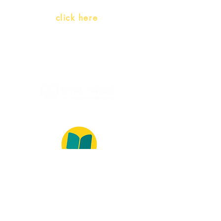
Whatsapp:
click here
(Monday to Friday, 9:00 -17:30)
© 2022 – Bralivros – com sede no Texas,
Estados Unidos. Todos os direitos reservados.
100% Safe Environment