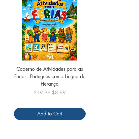
Caderno de Atividades para as
Caderno de Atividades 
Férias - Português como Língua de
do Mundo - 2026 (
Herança
Regular Price
Sale Price
$19.99
$8.99
Add to Cart