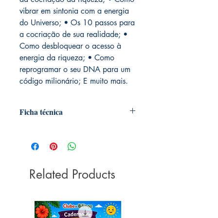
vibrar em sintonia com a energia
do Universo; • Os 10 passos para
a cocriação de sua realidade; •
Como desbloquear o acesso à
energia da riqueza; • Como
reprogramar o seu DNA para um
código milionário; E muito mais.
Ficha técnica
Editora ‏ : ‎ Gente; 1ª edição (27
março 2019)
Idioma ‏ : ‎ Português
Capa comum ‏ : ‎ 288 páginas
Related Products
ISBN-10 ‏ : ‎ 8545202962
ISBN-13 ‏ : ‎ 978-8545202967
Dimensões ‏ : ‎ 23 x 15.8 x 2 cm