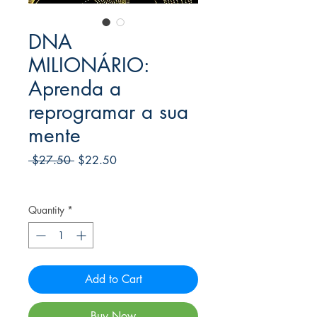
DNA
MILIONÁRIO:
Aprenda a
reprogramar a sua
mente
Regular
Sale
 $27.50 
$22.50
Price
Price
Frete Free acima de $39
Quantity
*
Add to Cart
Buy Now