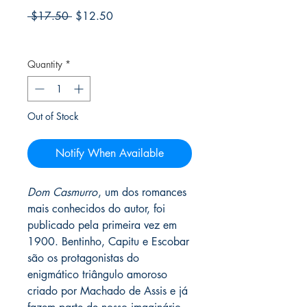
Regular
Sale
 $17.50 
$12.50
Price
Price
Frete Free acima de $39
Quantity
*
Out of Stock
Notify When Available
Dom Casmurro
, um dos romances
mais conhecidos do autor, foi
publicado pela primeira vez em
1900. Bentinho, Capitu e Escobar
são os protagonistas do
enigmático triângulo amoroso
criado por Machado de Assis e já