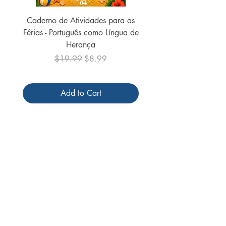
Caderno de Atividades para as
Caderno de Atividades 
Férias - Português como Língua de
do Mundo - 2026 (
Herança
Regular Price
Sale Price
$19.99
$8.99
Add to Cart
Follow us