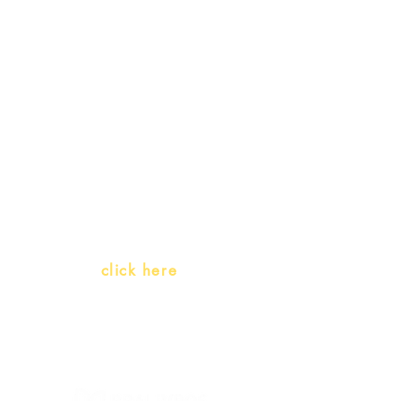
Receive our
promotions
Teachers and PLH Initiatives
(Portuguese as a heritage
language)
Whatsapp:
click here
(Monday to Friday, 9:00 -17:30)