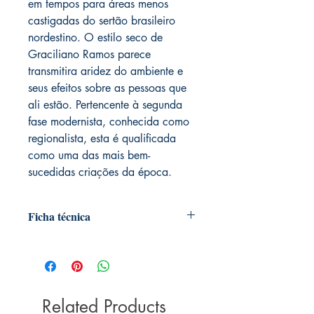
em tempos para áreas menos
castigadas do sertão brasileiro
nordestino. O estilo seco de
Graciliano Ramos parece
transmitira aridez do ambiente e
seus efeitos sobre as pessoas que
ali estão. Pertencente à segunda
fase modernista, conhecida como
regionalista, esta é qualificada
como uma das mais bem-
sucedidas criações da época.
Ficha técnica
Editora ‏ : ‎ Principis
Data da publicação ‏ : ‎ 20 janeiro
2024
Edição ‏ : ‎ 1ª
Related Products
Idioma ‏ : ‎ Português