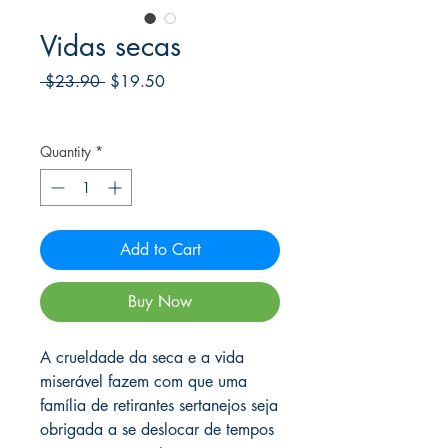
Vidas secas
Regular
Sale
 $23.90 
$19.50
Price
Price
Frete Free acima de $39
Quantity
*
Add to Cart
Buy Now
A crueldade da seca e a vida
miserável fazem com que uma
família de retirantes sertanejos seja
obrigada a se deslocar de tempos