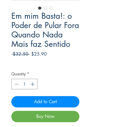
Em mim Basta!: o
Poder de Pular Fora
Quando Nada
Mais faz Sentido
Regular
Sale
 $32.50 
$25.90
Price
Price
Frete Free acima de $39
Quantity
*
Add to Cart
Buy Now