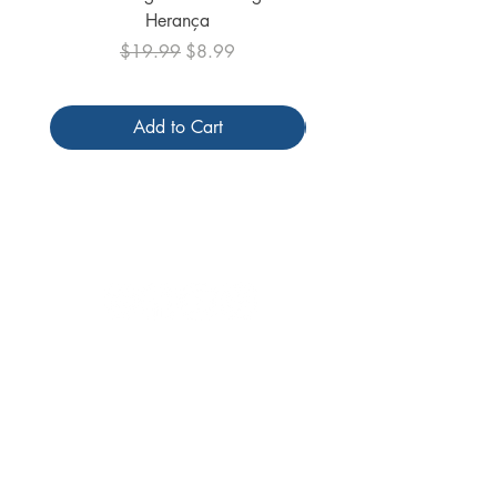
Herança
Regular Price
Sale Price
$19.99
$8.99
Add to Cart
Follow us
Receive our