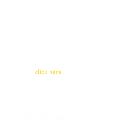
promotions
Teachers and PLH Initiatives
(Portuguese as a heritage
language)
Whatsapp:
click here
(Monday to Friday, 9:00 -17:30)