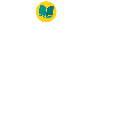
© 2022 – Bralivros – com sede no Texas,
Estados Unidos. Todos os direitos reservados.
100% Safe Environment
Payment Method
© 2021 by Bralivros - Based in
Texas, United States.