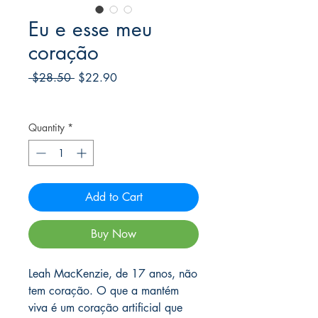
Eu e esse meu
coração
Regular
Sale
 $28.50 
$22.90
Price
Price
Frete Free acima de $39
Quantity
*
Add to Cart
Buy Now
Leah MacKenzie, de 17 anos, não
tem coração. O que a mantém
viva é um coração artificial que