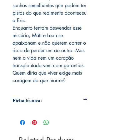
sonhos semelhantes que podem ter
pistas do que realmente aconteceu
a Eric.
Enquanto tentam desvendar esse
mistério, Matt e Leah se
apaixonam e não querem correr o
risco de perder um ao outro. Mas
nem a vida nem um coração
transplantado vem com garantias.
Quem diria que viver exige mais
coragem do que morrer?
Ficha técnica:
Editora ‏ : ‎ Jangada; 1ª edição (2
outubro 2018)
Idioma ‏ : ‎ Português
Capa comum ‏ : ‎ 424 páginas
ISBN-13 ‏ : ‎ 978-8555391217