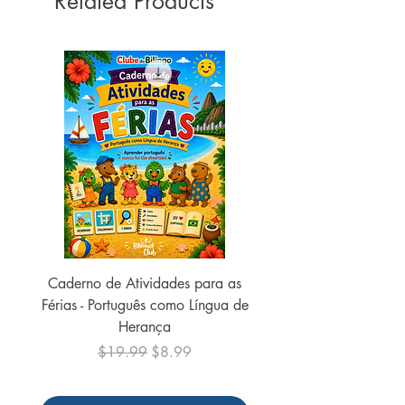
Related Products
Dimensões ‏ : ‎ 22.8 x 16 x 2.4 cm
Caderno de Atividades para as
Caderno de Atividades 
Férias - Português como Língua de
do Mundo - 2026 (
Herança
Regular Price
Sale Price
$19.99
$8.99