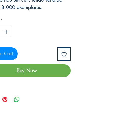
 8.000 exemplares.
*
o Cart
Buy Now