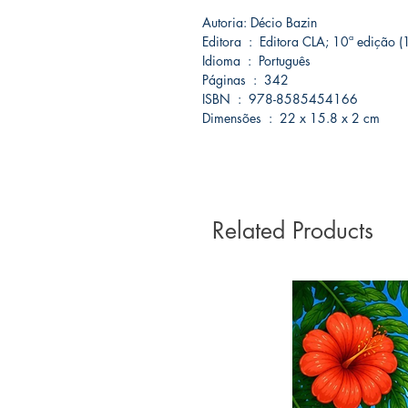
Autoria: Décio Bazin
Editora ‏ : ‎ Editora CLA; 10ª ediç
Idioma ‏ : ‎ Português
Páginas ‏ : ‎ 342
ISBN ‏ : ‎ 978-8585454166
Dimensões ‏ : ‎ 22 x 15.8 x 2 cm
Related Products