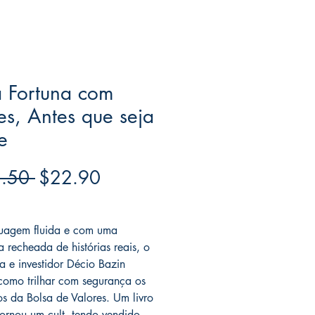
 Fortuna com
s, Antes que seja
e
Regular
Sale
.50 
$22.90
Price
Price
ree acima de $39
uagem fluida e com uma
a recheada de histórias reais, o
ta e investidor Décio Bazin
como trilhar com segurança os
s da Bolsa de Valores. Um livro
tornou um cult, tendo vendido