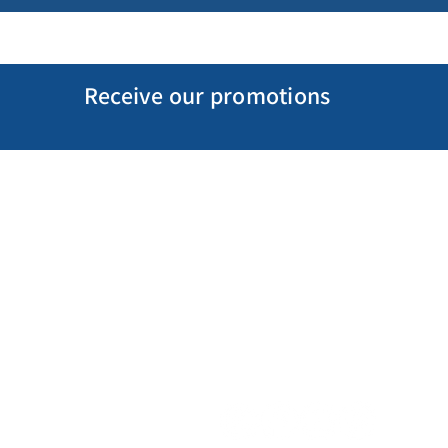
Receive our promotions
My Account
Follow us
My Orders