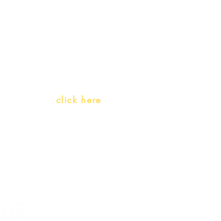
Gift Card
Receive our promotions
Teachers and PLH Initiatives
(Portuguese as a heritage language)
Whatsapp:
click here
(Monday to Friday, 9:00 -17:30)