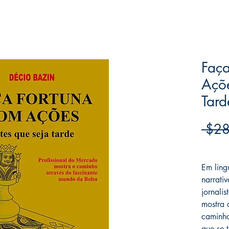
Faça
Açõe
Tard
 $28
Frete F
Em ling
narrativ
jornalis
mostra 
caminho
que se 