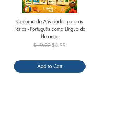
Caderno de Atividades para as
Caderno de Atividades 
Férias - Português como Língua de
do Mundo - 2026 (
Herança
Regular Price
Sale Price
$19.99
$8.99
Add to Cart
Follow us