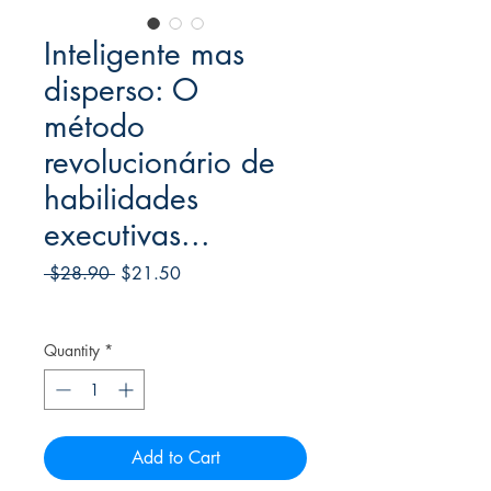
Inteligente mas
disperso: O
método
revolucionário de
habilidades
executivas...
Regular
Sale
 $28.90 
$21.50
Price
Price
Frete Free acima de $39
Quantity
*
Add to Cart