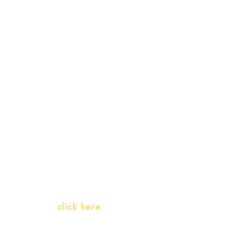
Receive our
promotions
Teachers and PLH Initiatives
(Portuguese as a heritage
language)
Whatsapp:
click here