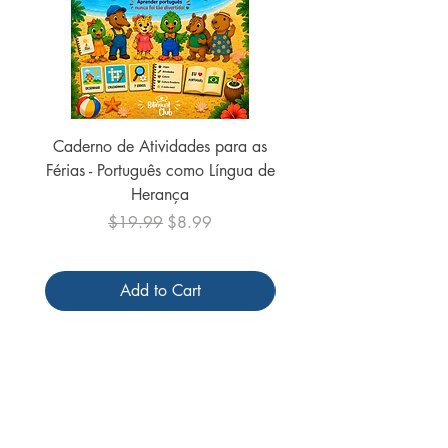
Caderno de Atividades para as
Caderno de Atividades 
Férias - Português como Língua de
do Mundo - 2026 (
Herança
Regular Price
Sale Price
$19.99
$8.99
Add to Cart
Follow us