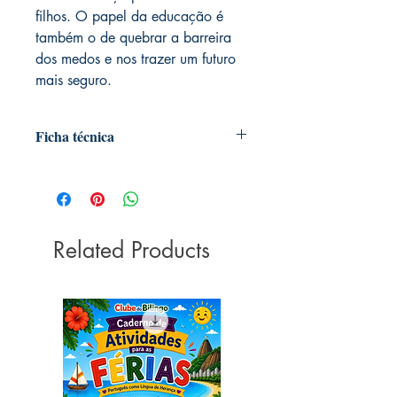
filhos. O papel da educação é
também o de quebrar a barreira
dos medos e nos trazer um futuro
mais seguro.
Ficha técnica
Medidas:
27cm x 20cm
Coleção:
Livro dos medos
Editora:
Ciranda Cultural
Idioma:
Português
ISBN:
Related Products
9788538013464
Páginas:
32
Peso:
159 gramas
Acabamento:
Brochura