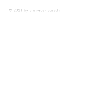
Payment Method
© 2021 by Bralivros - Based in
Texas, United States.
Bralivros
About Us
BraLivros Blog
Frequently Asked Questions
Shipping Deadline
Store Policy