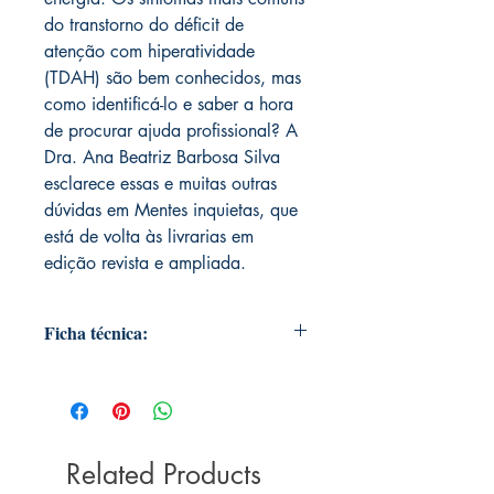
do transtorno do déficit de
atenção com hiperatividade
(TDAH) são bem conhecidos, mas
como identificá-lo e saber a hora
de procurar ajuda profissional? A
Dra. Ana Beatriz Barbosa Silva
esclarece essas e muitas outras
dúvidas em Mentes inquietas, que
está de volta às livrarias em
edição revista e ampliada.
Ficha técnica:
Editora ‏ : ‎ Principium; 1ª edição (1
novembro 2014)
Idioma ‏ : ‎ Português
Capa comum ‏ : ‎ 304 páginas
Related Products
ISBN-13 ‏ : ‎ 978-8525058393
Dimensões ‏ : ‎ 15.24 x 1.63 x 22.86