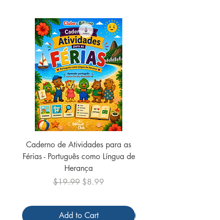
cm
Caderno de Atividades para as
Caderno de Atividades 
Férias - Português como Língua de
do Mundo - 2026 (
Herança
Regular Price
Sale Price
$19.99
$8.99
Add to Cart