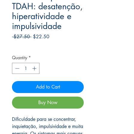
TDAH: desatenção,
hiperatividade e
impulsividade
Regular
Sale
 $27.50 
$22.50
Price
Price
Frete Free acima de $39
Quantity
*
Add to Cart
Buy Now
Dificuldade para se concentrar,
inquietação, impulsividade e muita
energia. Os sintomas mais comuns