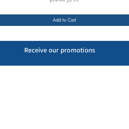
Regular Price
Sale Price
$19.99
$8.99
Add to Cart
Receive our promotions
My Account
Follow us