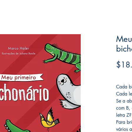
Meu
bich
$18
Frete F
Cada bi
Cada le
Se a ab
com B,
letra Z?
Para br
vários 