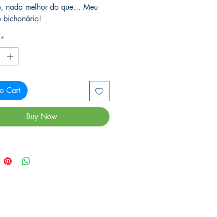
to, nada melhor do que… Meu
o bichonário!
*
o Cart
Buy Now