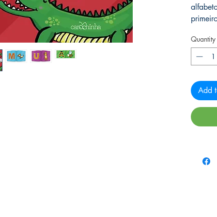
alfabe
primeir
Quantity
Add t