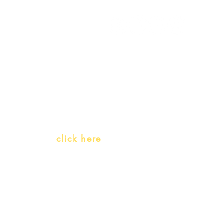
My Orders
Gift Card
Receive our promotions
Teachers and PLH Initiatives
(Portuguese as a heritage language)
Whatsapp:
click here
(Monday to Friday, 9:00 -17:30)