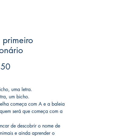
 primeiro
onário
Price
.50
ree acima de $39
cho, uma letra.
tra, um bicho.
elha começa com A e a baleia
 quem será que começa com a
incar de descobrir o nome de
animais e ainda aprender o