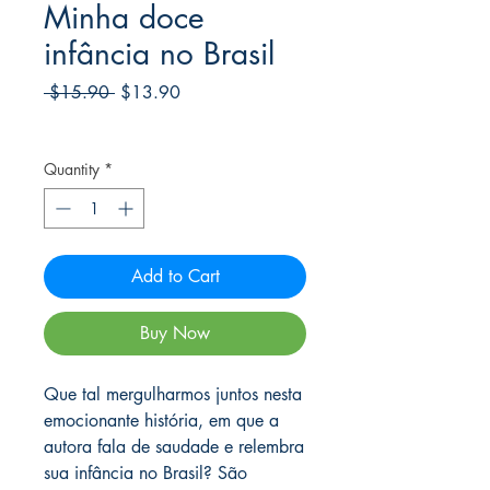
Minha doce
infância no Brasil
Regular
Sale
 $15.90 
$13.90
Price
Price
Frete Free acima de $39
Quantity
*
Add to Cart
Buy Now
Que tal mergulharmos juntos nesta
emocionante história, em que a
autora fala de saudade e relembra
sua infância no Brasil? São