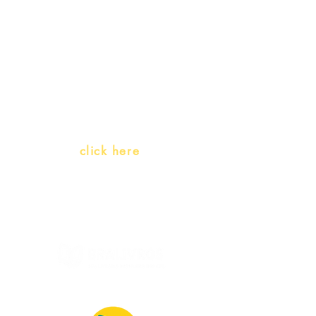
Teachers and PLH Initiatives
(Portuguese as a heritage
language)
Whatsapp:
click here
(Monday to Friday, 9:00 -17:30)