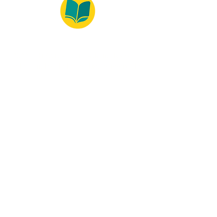
© 2022 – Bralivros – com sede no Texas,
Estados Unidos. Todos os direitos reservados.
100% Safe Environment
Payment Method
© 2021 by Bralivros - Based in
Texas, United States.