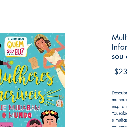
Mulh
Infa
sou 
 $23
Frete F
Descubr
mulhere
inspir
Yousafz
e muita
mulhere