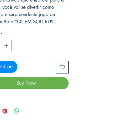
, você vai se divertir como
ico e surpreendente jogo de
hação o "QUEM SOU EU?".
*
o Cart
Buy Now