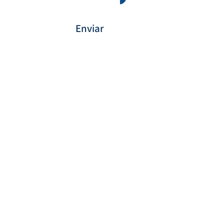
Enviar
Payment Method