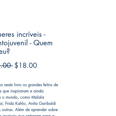
eres incríveis -
ntojuvenil - Quem
eu?
Regular
Sale
.00 
$18.00
Price
Price
ree acima de $39
a neste livro os grandes feitos de
s que inspiraram e ainda
am o mundo, como Malala
ai, Frida Kahlo, Anita Garibaldi
s outras. Além de aprender sobre
s incríveis que entraram para a