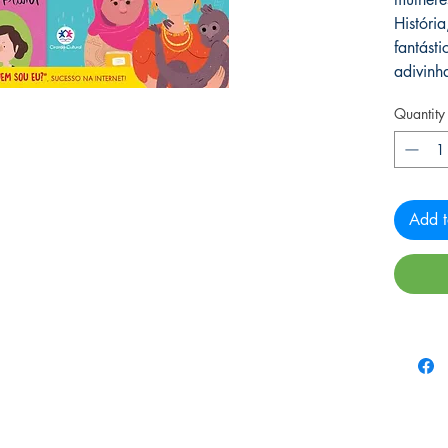
História
fantást
adivin
Quantity
Add t