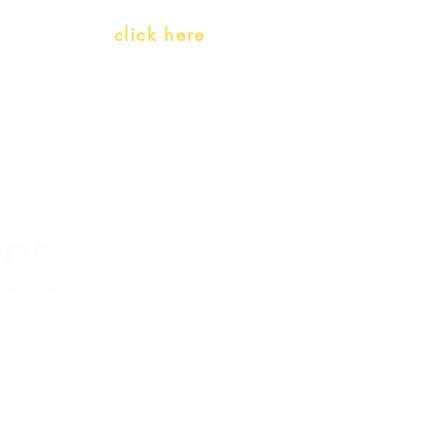
Whatsapp:
click here
(Monday to Friday, 9:00 -17:30)
livros – com sede no Texas, Estados Unidos. Todos os direitos reserv