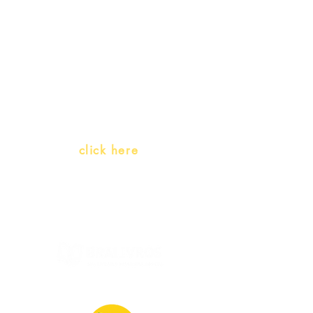
Teachers and PLH Initiatives
(Portuguese as a heritage
language)
Whatsapp:
click here
(Monday to Friday, 9:00 -17:30)