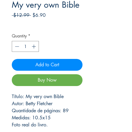
My very own Bible
Regular
Sale
 $12.99 
$6.90
Price
Price
Frete Free acima de $39
Quantity
*
Add to Cart
Buy Now
Título: My very own Bible
Autor: Betty Fletcher
Quantidade de páginas: 89
Medidas: 10.5x15
Foto real do livro.