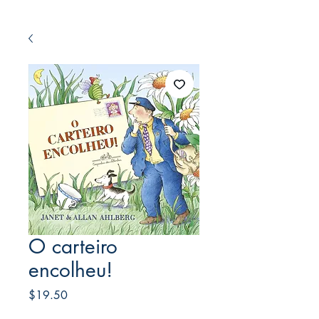
O carteiro
encolheu!
Price
$19.50
Frete Free acima de $39