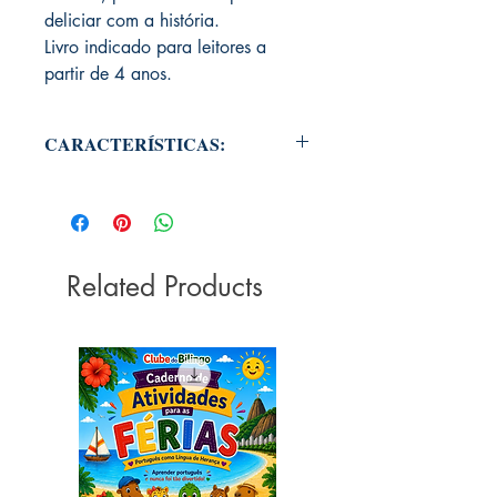
deliciar com a história.
Livro indicado para leitores a
partir de 4 anos.
CARACTERÍSTICAS:
AUTORIA: Janet & Allan Ahlberg
ISBN: 978-8574068817
DIMENSÕES: 20 x 1.6 x 20.2 cm
EDITORA: Companhia das Letrinhas
ANO DE PUBLICAÇÃO: 2020
Related Products
LÍNGUA: Português (Brasil)
PÁGINAS: 40