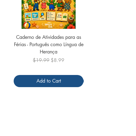
Caderno de Atividades para as
Caderno de Atividades 
Férias - Português como Língua de
do Mundo - 2026 (
Herança
Regular Price
Sale Price
$19.99
$8.99
Add to Cart
Follow us