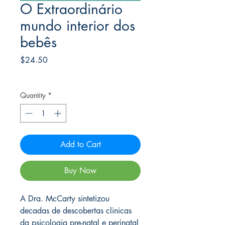
O Extraordinário
mundo interior dos
bebês
Price
$24.50
Frete Free acima de $39
Quantity
*
Add to Cart
Buy Now
A Dra. McCarty sintetizou
decadas de descobertas clinicas
da psicologia pre-natal e perinatal