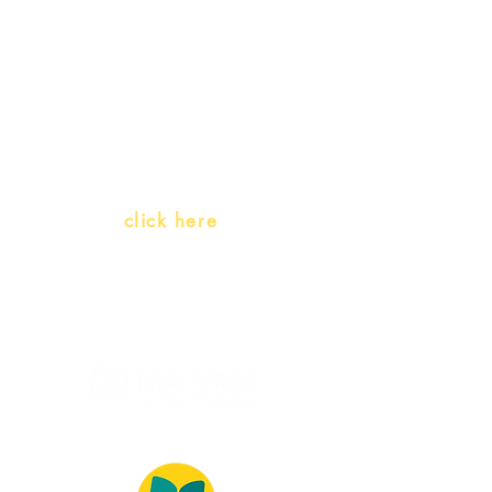
Teachers and PLH Initiatives
(Portuguese as a heritage
language)
Whatsapp:
click here
(Monday to Friday, 9:00 -17:30)