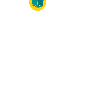
© 2022 – Bralivros – com sede no Texas,
Estados Unidos. Todos os direitos reservados.
100% Safe Environment
Payment Method
© 2021 by Bralivros - Based in
Texas, United States.