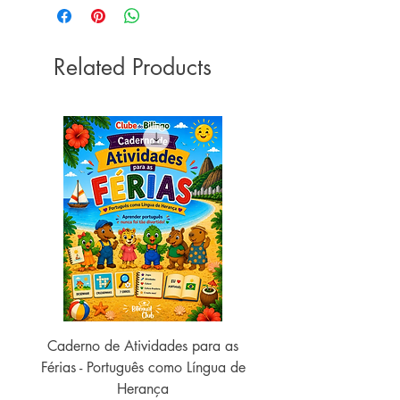
Páginas: 256 páginas
Formato:
20.8 x 14 x 1.2 cm
Acabamento: Livro brochura
Lançamento: 2013
Related Products
ISBN:
978-8531612350
Selo: Cultrix
Caderno de Atividades para as
Caderno de Atividades 
Férias - Português como Língua de
do Mundo - 2026 (
Herança