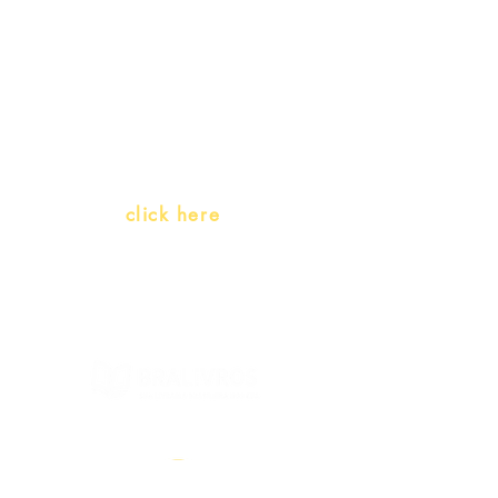
Teachers and PLH Initiatives
(Portuguese as a heritage
language)
Whatsapp:
click here
(Monday to Friday, 9:00 -17:30)