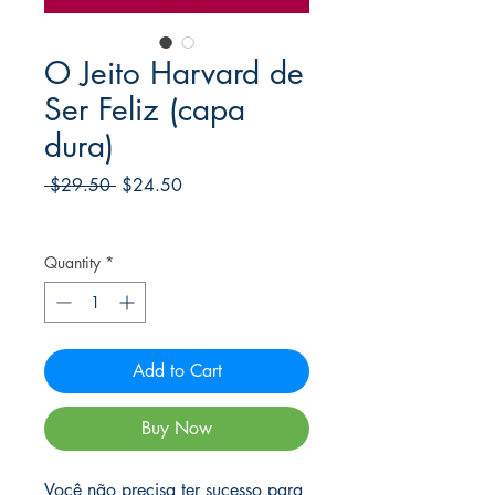
O Jeito Harvard de
Ser Feliz (capa
dura)
Regular
Sale
 $29.50 
$24.50
Price
Price
Frete Free acima de $39
Quantity
*
Add to Cart
Buy Now
Você não precisa ter sucesso para