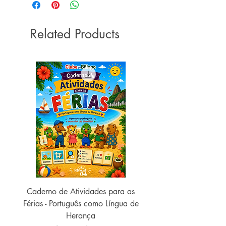
Idioma ‏ : ‎ Português
Capa comum ‏ : ‎ 216 páginas
Related Products
ISBN-10 ‏ : ‎ 8502180266
ISBN-13 ‏ : ‎ 978-8502180260
Dimensões ‏ : ‎ 22.2 x 15 x 1.2 cm
Caderno de Atividades para as
Caderno de Atividades 
Férias - Português como Língua de
do Mundo - 2026 (
Herança