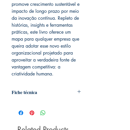
promove crescimento sustentável e
impacto de longo prazo por meio
da inovação contínua. Repleto de
histórias, insights e ferramentas
práticas, este livro oferece um
mapa para qualquer empresa que
queira adotar esse novo estilo
organizacional projetado para
aproveitar a verdadeira fonte de
vantagem competitiva: a
criatividade humana.
Fiche técnica
Autoria: Eric Ries
Editora ‏ : ‎ Editora Sextante; 1ª edição
(29 outubro 2019)
Páginas ‏ : ‎ 368
Related Products
ISBN ‏ : ‎ 978-8543108605