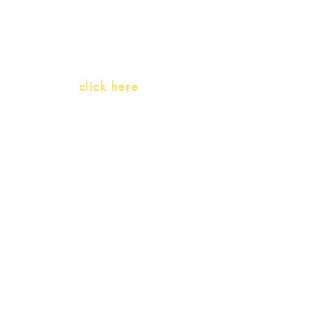
(Portuguese as a heritage
language)
Whatsapp:
click here
(Monday to Friday, 9:00 -17:30)