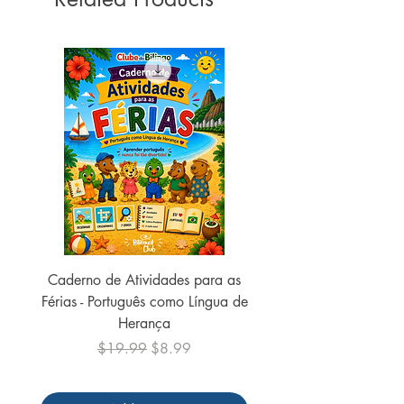
Dimensões ‏ : ‎ 22.8 x 15.6 x 1.8 cm
Caderno de Atividades para as
Caderno de Atividades 
Férias - Português como Língua de
do Mundo - 2026 (
Herança
Regular Price
Sale Price
$19.99
$8.99