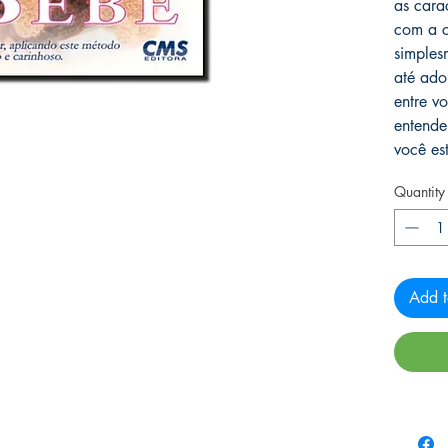
as carac
com a c
simples
até ador
entre v
entende
você es
Quantity
Add t