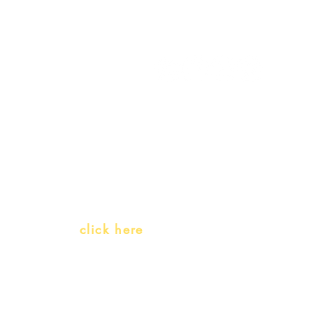
My Orders
Gift Card
Receive our promotions
Teachers and PLH Initiatives
(Portuguese as a heritage language)
Whatsapp:
click here
(Monday to Friday, 9:00 -17:30)