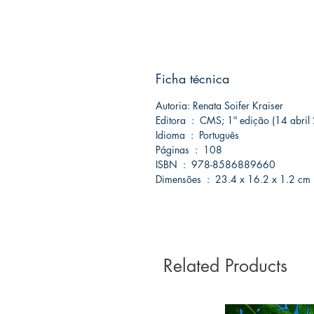
Ficha técnica
Autoria: Renata Soifer Kraiser
Editora ‏ : ‎ CMS; 1ª edição (14 abr
Idioma ‏ : ‎ Português
Páginas ‏ : ‎ 108
ISBN ‏ : ‎ 978-8586889660
Dimensões ‏ : ‎ 23.4 x 16.2 x 1.2 cm
Related Products