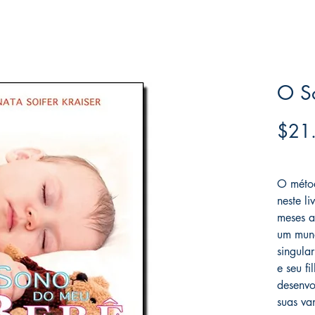
O S
$21
Frete F
O métod
neste l
meses a
um mund
singula
e seu f
desenvo
suas va