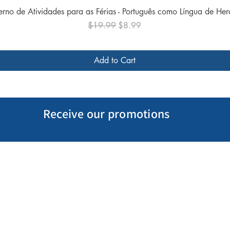
Quick View
rno de Atividades para as Férias - Português como Língua de He
Regular Price
Sale Price
$19.99
$8.99
Add to Cart
Receive our promotions
My Account
Follow us