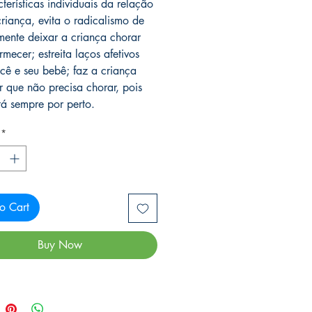
terísticas individuais da relação
riança, evita o radicalismo de
mente deixar a criança chorar
mecer; estreita laços afetivos
ocê e seu bebê; faz a criança
r que não precisa chorar, pois
tá sempre por perto.
*
o Cart
Buy Now