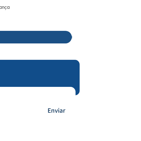
rança
Enviar
Payment Method