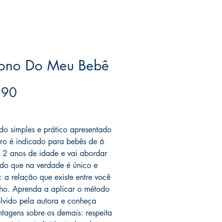
ono Do Meu Bebê
Price
.90
ree acima de $39
o simples e prático apresentado
ivro é indicado para bebês de 6
 2 anos de idade e vai abordar
o que na verdade é único e
r: a relação que existe entre você
ilho. Aprenda a aplicar o método
lvido pela autora e conheça
ntagens sobre os demais: respeita