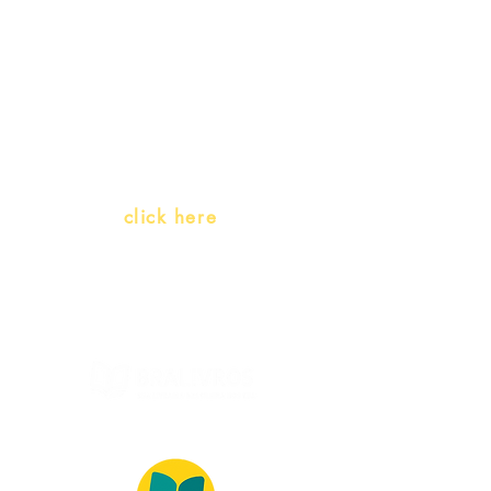
Teachers and PLH Initiatives
(Portuguese as a heritage
language)
Whatsapp:
click here
(Monday to Friday, 9:00 -17:30)