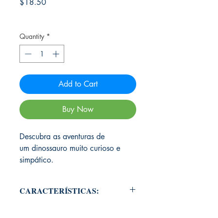
Price
$18.50
Frete Free acima de $39
Quantity
*
Add to Cart
Buy Now
Descubra as aventuras de
um dinossauro muito curioso e
simpático.
CARACTERÍSTICAS:
ISBN: 978-85-8102284-0