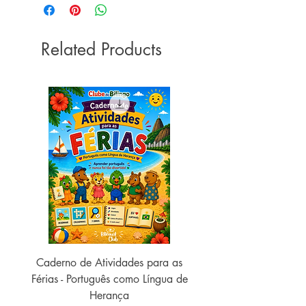
DIMENSÕES: 20 x 20cm
EDITORA: Blueditora
LÍNGUA: Português (Brasil)
PÁGINAS: 8
Related Products
Caderno de Atividades para as
Caderno de Atividades 
Férias - Português como Língua de
do Mundo - 2026 (
Herança