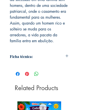
homens, dentro de uma sociedade
patriarcal, onde o casamento era
fundamental para as mulheres.
Assim, quando um homem rico e
solteiro se muda para os
arredores, a vida pacata da
família entra em ebulição.
Ficha técnica:
Editora ‏ : ‎ Principis; 3ª edição (21
janeiro 2020)
Idioma ‏ : ‎ Português
Capa comum ‏ : ‎ 288 páginas
Related Products
ISBN-13 ‏ : ‎ 978-6550970437
Dimensões ‏ : ‎ 23 x 15.6 x 2 cm