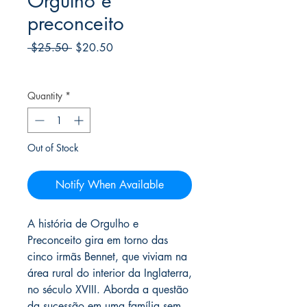
Orgulho e
preconceito
Regular
Sale
 $25.50 
$20.50
Price
Price
Frete Free acima de $39
Quantity
*
Out of Stock
Notify When Available
A história de Orgulho e
Preconceito gira em torno das
cinco irmãs Bennet, que viviam na
área rural do interior da Inglaterra,
no século XVIII. Aborda a questão
da sucessão em uma família sem