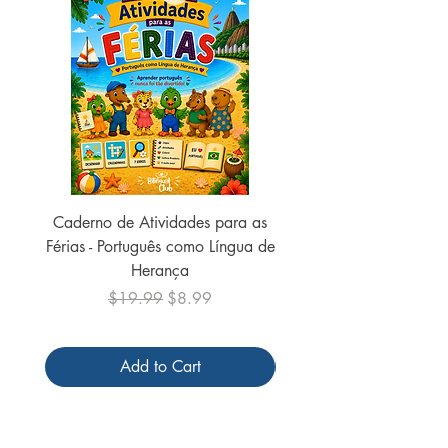
Caderno de Atividades para as
Caderno de Atividades 
Férias - Português como Língua de
do Mundo - 2026 (
Herança
Regular Price
Sale Price
$19.99
$8.99
Add to Cart