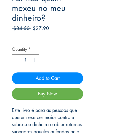
mexeu no meu
dinheiro?
Regular
Sale
 $34.50 
$27.90
Price
Price
Frete Free acima de $39
Quantity
*
Add to Cart
Buy Now
Este livro é para as pessoas que
querem exercer maior controle
sobre seu dinheiro e obter retornos
superiores àqueles auferidos pelo