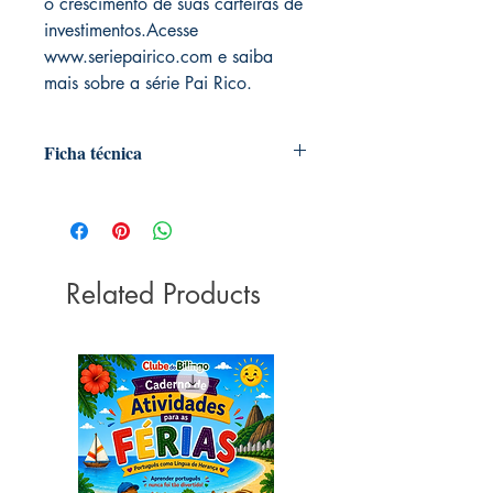
o crescimento de suas carteiras de
investimentos.Acesse
www.seriepairico.com e saiba
mais sobre a série Pai Rico.
Ficha técnica
Autoria: Robert T. Kiyosaki
Editora ‏ : ‎ Alta Books; 1ª edição (29
agosto 2017)
Idioma ‏ : ‎ Português
Related Products
Capa comum ‏ : ‎ 256 páginas
ISBN ‏ : ‎ 978-8550801018
Dimensões ‏ : ‎ 17 x 2 x 24 cm