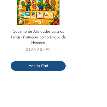
Caderno de Atividades para as
Caderno de Atividades 
Férias - Português como Língua de
do Mundo - 2026 (
Herança
Regular Price
Sale Price
$19.99
$8.99
Add to Cart
Follow us