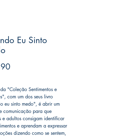
ndo Eu Sinto
o
Price
.90
ree acima de $39
 da "Coleção Sentimentos e
", com um dos seus livro
 eu sinto medo", é abrir um
de comunicação para que
s e adultos consigam identificar
ntimentos e aprendam a expressar
oções dizendo como se sentem,