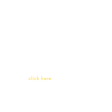
My Orders
Gift Card
Receive our promotions
Teachers and PLH Initiatives
(Portuguese as a heritage language)
Whatsapp:
click here
(Monday to Friday, 9:00 -17:30)