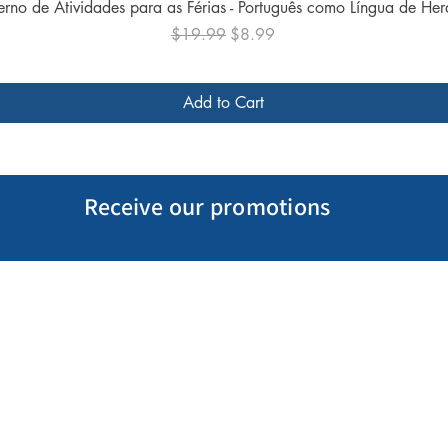
Quick View
rno de Atividades para as Férias - Português como Língua de He
Regular Price
Sale Price
$19.99
$8.99
Add to Cart
Receive our promotions
My Account
Follow us