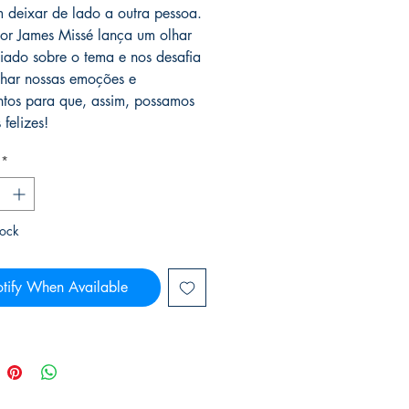
 deixar de lado a outra pessoa.
tor James Missé lança um olhar
ciado sobre o tema e nos desafia
lhar nossas emoções e
ntos para que, assim, possamos
 felizes!
*
tock
tify When Available