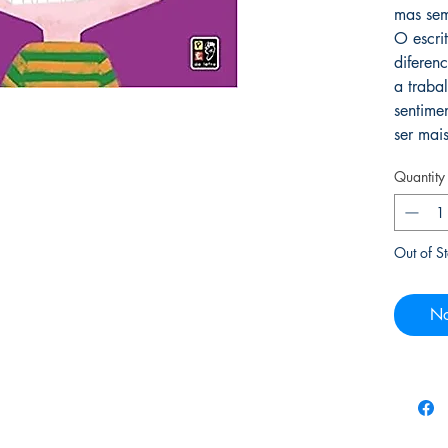
mas sem
O escri
diferen
a traba
sentime
ser mais
Quantity
Out of S
No