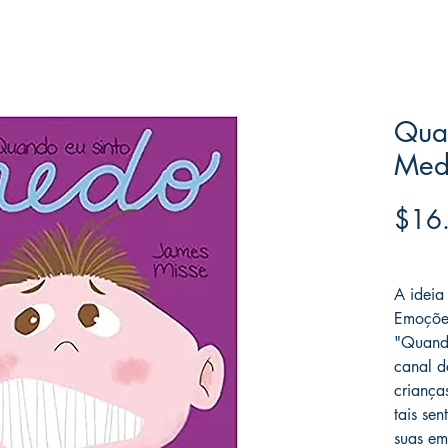
Qua
Med
$16
Frete F
A ideia
Emoções
"Quando
canal 
criança
tais se
suas em