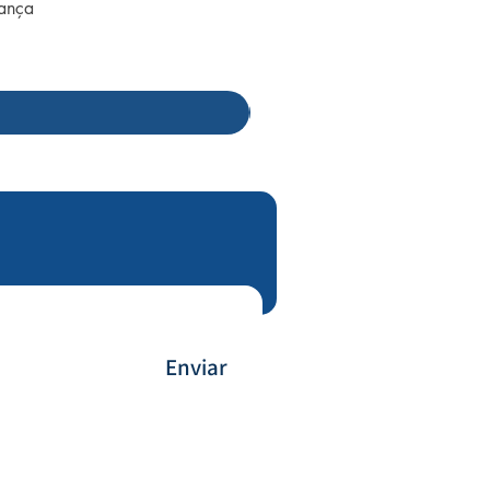
rança
Enviar
Payment Method