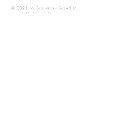
© 2021 by Bralivros - Based in
Texas, United States.
Bralivros
About Us
BraLivros Blog
Frequently Asked Questions
Shipping Deadline
Store Policy