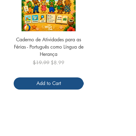
Caderno de Atividades para as
Caderno de Atividades 
Férias - Português como Língua de
do Mundo - 2026 (
Herança
Regular Price
Sale Price
$19.99
$8.99
Add to Cart
Follow us