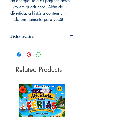
de energia, leia as páginas deste
livro em quadrinhos. Além de
divertida, a história contém um
lindo ensinamento para você!
Ficha técnica
Autoria:
Paloma Blanca Alves Barbieri
Dimensões:
20cm x 14cm
Coleção:
Gibi é diversão
Editora
Ciranda Cultural
Idioma:
Related Products
Português
ISBN:
9786555006100
Páginas:
16
Peso:
25 gramas
Acabamento:
Grampeado