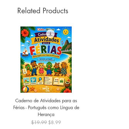
Capa comum ‏ : ‎ 160 páginas
Related Products
ISBN-13 ‏ : ‎ 978-8595083110
Dimensões ‏ : ‎ 22.6 x 15 x 0.8 cm
Caderno de Atividades para as
Caderno de Atividades 
Férias - Português como Língua de
do Mundo - 2026 (
Herança
Regular Price
Sale Price
$19.99
$8.99