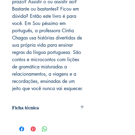
prazo? Assistir o ou assistir ao?
Bastante ou bastantes? Ficou em
dúvida? Então este livro é para
você. Em Sou péssimo em
português, a professora Cíntia
Chagas usa histórias divertidas de
sua própria vida para ensinar
regras da língua portuguesa. São
contos e microcontos com lições
de gramática misturadas a
relacionamentos, a viagens e a
recordações, ensinadas de um
jeito que você nunca vai esquecer.
Ficha técnica
Editora ‏ : ‎ HarperCollins; 1ª edição
(15 outubro 2018)
Idioma ‏ : ‎ Português