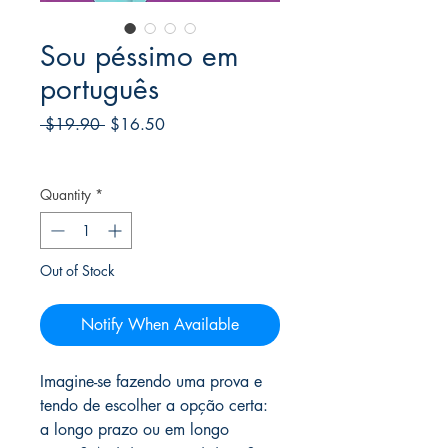
Sou péssimo em
português
Regular
Sale
 $19.90 
$16.50
Price
Price
Frete Free acima de $39
Quantity
*
Out of Stock
Notify When Available
Imagine-se fazendo uma prova e
tendo de escolher a opção certa:
a longo prazo ou em longo