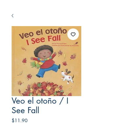
Veo el otoño / I
See Fall
Price
$11.90
Frete Free acima de $39