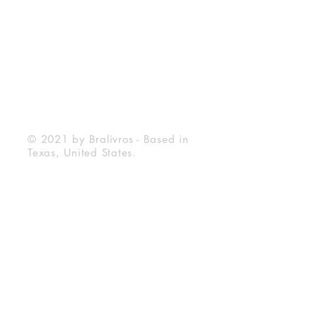
© 2022 – Bralivros – com sede no Texas,
Estados Unidos. Todos os direitos reservados.
100% Safe Environment
Payment Method
© 2021 by Bralivros - Based in
Texas, United States.
Bralivros
About Us