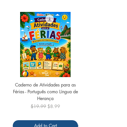
Faixa etária ‏ : ‎ 2 - 4 years
Peso ‏ : ‎ 8 ounces
Caderno de Atividades para as
Caderno de Atividades 
Férias - Português como Língua de
do Mundo - 2026 (
Herança
Regular Price
Sale Price
$19.99
$8.99
Add to Cart